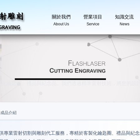
關於我們
營業項目
知識交流
About Us
Service
News
製化鑰匙圈、禮品與紀念品。我們透過精準雷射技術，將您的設
/
成品介紹
供專業雷射切割與雕刻代工服務，專精於客製化鑰匙圈、禮品與紀念