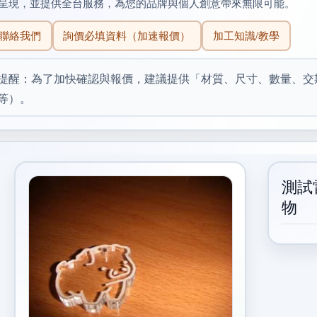
呈現，並提供全台服務，為您的品牌與個人創意帶來無限可能。
聯絡我們
詢價必填資料（加速報價）
加工知識/教學
提醒：為了加快確認與報價，建議提供「材質、尺寸、數量、交期、
等）。
測試
物