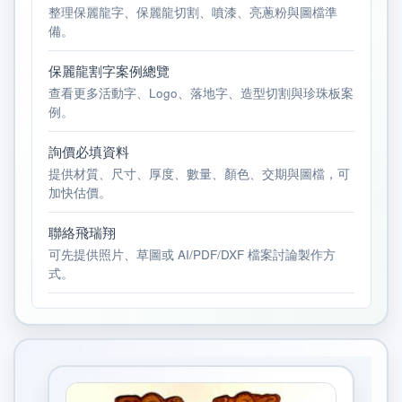
整理保麗龍字、保麗龍切割、噴漆、亮蔥粉與圖檔準
備。
保麗龍割字案例總覽
查看更多活動字、Logo、落地字、造型切割與珍珠板案
例。
詢價必填資料
提供材質、尺寸、厚度、數量、顏色、交期與圖檔，可
加快估價。
聯絡飛瑞翔
可先提供照片、草圖或 AI/PDF/DXF 檔案討論製作方
式。