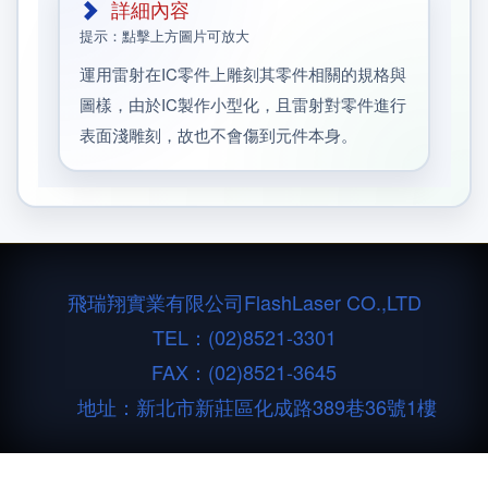
詳細內容
提示：點擊上方圖片可放大
運用雷射在IC零件上雕刻其零件相關的規格與
圖樣，由於IC製作小型化，且雷射對零件進行
表面淺雕刻，故也不會傷到元件本身。
飛瑞翔實業有限公司
FlashLaser CO.,LTD
TEL：
(02)8521-3301
FAX：(02)8521-3645
地址：新北市新莊區化成路389巷36號1樓