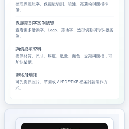
整理保麗龍字、保麗龍切割、噴漆、亮蔥粉與圖檔準
備。
保麗龍割字案例總覽
查看更多活動字、Logo、落地字、造型切割與珍珠板案
例。
詢價必填資料
提供材質、尺寸、厚度、數量、顏色、交期與圖檔，可
加快估價。
聯絡飛瑞翔
可先提供照片、草圖或 AI/PDF/DXF 檔案討論製作方
式。