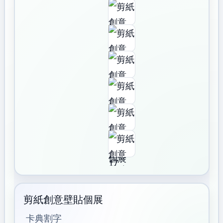
剪紙創意壁貼個展
卡典割字