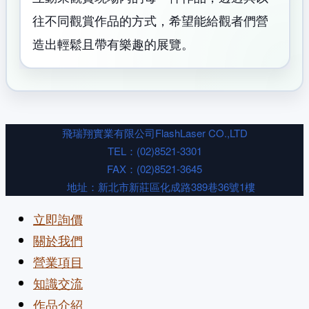
往不同觀賞作品的方式，希望能
給觀者們營
造出輕鬆且帶有樂趣的展覽。
飛瑞翔實業有限公司
FlashLaser CO.,LTD
TEL：
(02)8521-3301
FAX：(02)8521-3645
地址：新北市新莊區化成路389巷36號1樓
立即詢價
關於我們
營業項目
知識交流
作品介紹