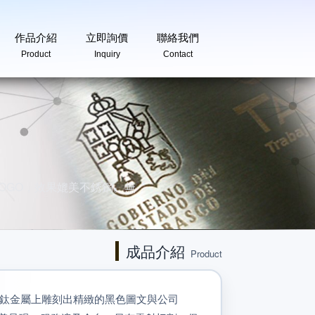
作品介紹
立即詢價
聯絡我們
Product
Inquiry
Contact
OGO，效果媲美不銹鋼。無
。
成品介紹
Product
鈦金屬上雕刻出精緻的黑色圖文與公司