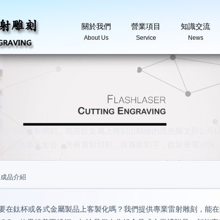
關於我們
營業項目
知識交流
About Us
Service
News
供專業雷射雕刻，能在鈦金屬上雕刻出精緻的黑色圖文與公司L
現。服務遍及全台，另有雷射切割、保麗龍割字，歡迎來電洽詢
/
成品介紹
要在鈦杯或各式金屬製品上客製化嗎？我們提供專業雷射雕刻，能在