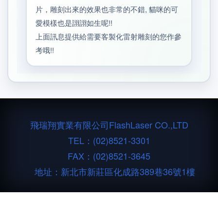
片，雕刻出來的效果也非常的不錯, 貓咪的可
愛模樣也是詡詡如生呢!!
上面訊息提供給需要客製化雷射雕刻的您作參
考哦!!
飛瑞翔實業有限公司
FlashLaser CO.,LTD
TEL：
(02)8521-3301
FAX：(02)8521-3645
地址：新北市新莊區化成路389巷36號1樓