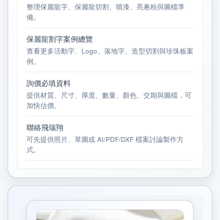
整理保麗龍字、保麗龍切割、噴漆、亮蔥粉與圖檔準
備。
保麗龍割字案例總覽
查看更多活動字、Logo、落地字、造型切割與珍珠板案
例。
詢價必填資料
提供材質、尺寸、厚度、數量、顏色、交期與圖檔，可
加快估價。
聯絡飛瑞翔
可先提供照片、草圖或 AI/PDF/DXF 檔案討論製作方
式。