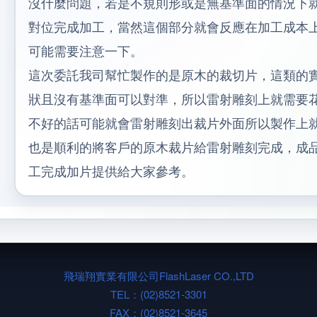
沒什麼問題，若是不規則形或是無基準面的情況下
對位完成加工，當然這個部分就會反應在加工成本
可能需要注意一下。
這次委託我司幫忙製作的是原木的裁切片，這類的
狀且沒有基準面可以對準，所以雷射雕刻上就需要
不好的話可能就會雷射雕刻出裁片外面所以製作上
也是順利的將客戶的原木裁片給雷射雕刻完成，成
工完成加片提供給大家參考。
飛瑞翔實業有限公司
FlashLaser CO.,LTD
TEL：
(02)8521-3301
FAX：(02)8521-3645