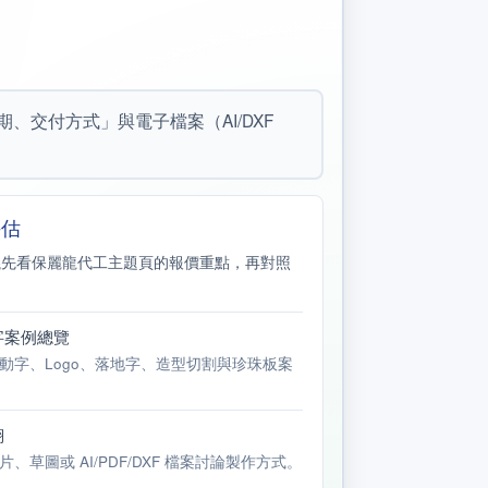
交付方式」與電子檔案（AI/DXF
評估
議先看保麗龍代工主題頁的報價重點，再對照
字案例總覽
動字、Logo、落地字、造型切割與珍珠板案
翔
、草圖或 AI/PDF/DXF 檔案討論製作方式。