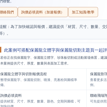
們聯繫。
聯絡我們
詢價必填資料（加速報價）
加工知識/教學
提醒：為了加快確認與報價，建議提供「材質、尺寸、數量、交期、
等）。
此案例可搭配保麗龍立體字與保麗龍切割主題頁一起
若你正在找保麗龍字、保麗龍立體字、珍珠板切割或活動展場佈置，建
本案例提供尺寸、厚度、數量與表面加工需求。
保麗龍立體字與切割報價流程
保麗龍割
整理保麗龍字、保麗龍切割、噴漆、亮蔥粉與圖檔準
查看更多活
備。
例。
詢價必填資料
聯絡飛瑞
提供材質、尺寸、厚度、數量、顏色、交期與圖檔，可
可先提供照片
加快估價。