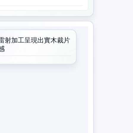
雷射加工呈現出實木裁片
感