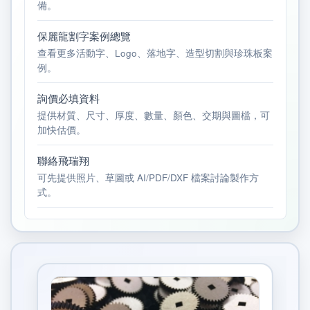
備。
保麗龍割字案例總覽
查看更多活動字、Logo、落地字、造型切割與珍珠板案
例。
詢價必填資料
提供材質、尺寸、厚度、數量、顏色、交期與圖檔，可
加快估價。
聯絡飛瑞翔
可先提供照片、草圖或 AI/PDF/DXF 檔案討論製作方
式。