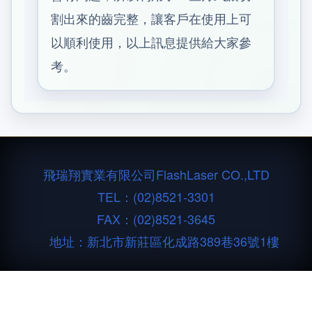
割出來的齒完整，讓客戶在使用上可
以順利使用，以上訊息提供給大家參
考。
飛瑞翔實業有限公司
FlashLaser CO.,LTD
TEL：
(02)8521-3301
FAX：(02)8521-3645
地址：新北市新莊區化成路389巷36號1樓