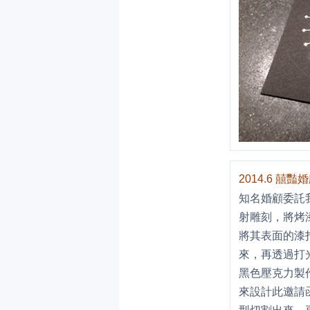
2014.6 
知名婚顧委託
射雕刻，將烤
將其表面的漆
來，再透過打
黑色壓克力製
來設計此邀請