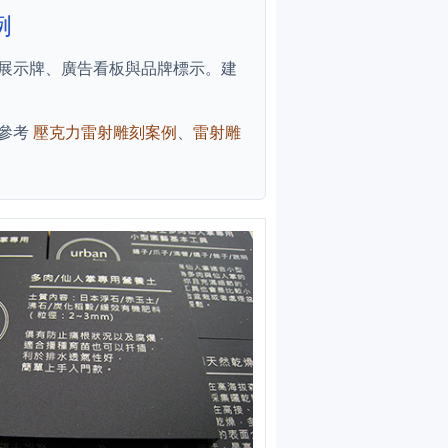
例
展示牌、廣告看板與品牌標示。建
先參考
壓克力雷射雕刻案例
、
雷射雕