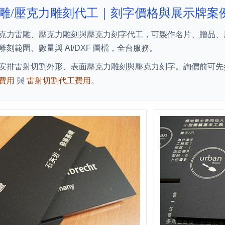
雕/壓克力雕刻代工｜刻字價格與展示牌案
克力雷雕、壓克力雕刻與壓克力刻字代工，可製作名片、贈品、
刻範圍、數量與 AI/DXF 圖檔，全台服務。
安排雷射切割外形、表面壓克力雕刻與壓克力刻字。詢價前可
費用
與
雷射切割代工費用
。