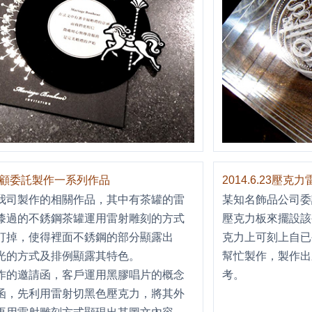
囍豔婚顧委託製作一系列作品
2014.6.23壓克
我司製作的相關作品，其中有茶罐的雷
某知名飾品公司委
漆過的不銹鋼茶罐運用雷射雕刻的方式
壓克力板來擺設該
打掉，使得裡面不銹鋼的部分顯露出
克力上可刻上自已
光的方式及排例顯露其特色。
幫忙製作，製作出
作的邀請函，客戶運用黑膠唱片的概念
考。
函，先利用雷射切黑色壓克力，將其外