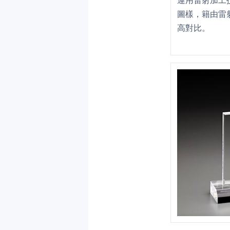
運用雷射加工
圖樣，籍由雷
高對比。