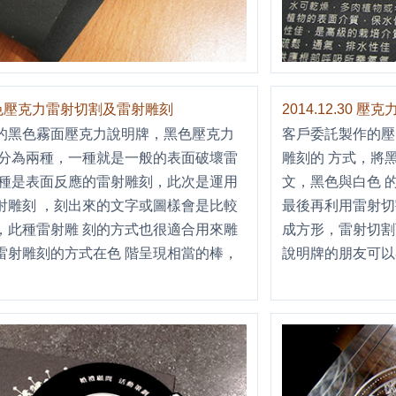
5 黑色壓克力雷射切割及雷射雕刻
2014.12.30
的黑色霧面壓克力說明牌，黑色壓克力
客戶委託製作的壓
有分為兩種，一種就是一般的表面破壞雷
雕刻的 方式，將
 種是表面反應的雷射雕刻，此次是運用
文，黑色與白色 
射雕刻 ，刻出來的文字或圖樣會是比較
最後再利用雷射切
，此種雷射雕 刻的方式也很適合用來雕
成方形，雷射切割
雷射雕刻的方式在色 階呈現相當的棒，
說明牌的朋友可以
。