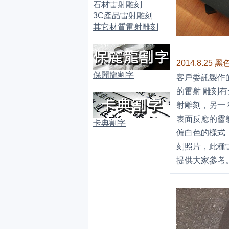
石材雷射雕刻
3C產品雷射雕刻
其它材質雷射雕刻
2014.8.2
保麗龍割字
客戶委託製作
的雷射 雕刻
射雕刻，另一
表面反應的霤
卡典割字
偏白色的樣式
刻照片，此種
提供大家參考