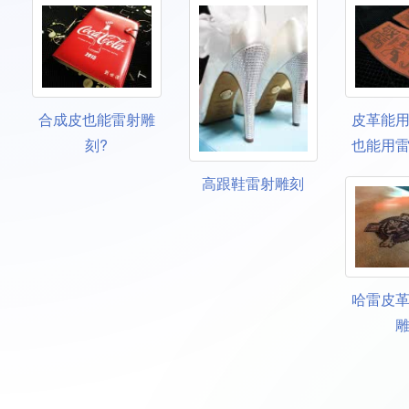
合成皮也能雷射雕
皮革能
刻?
也能用
高跟鞋雷射雕刻
哈雷皮