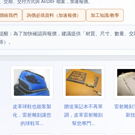
、交期、交付方式與 AI/DXF 檔案，加速報價。
聯絡我們
詢價必填資料（加速報價）
加工知識/教學
提醒：為了加快確認與報價，建議提供「材質、尺寸、數量、交期、
等）。
皮革球鞋也能客製
贈送筆記本不再單
雷射雕刻
化，雷射雕刻讓您
調，皮革雷射雕刻
新
的球鞋耳...
幫您專門...