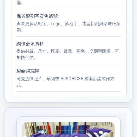
備。
保麗龍割字案例總覽
查看更多活動字、Logo、落地字、造型切割與珍珠板案
例。
詢價必填資料
提供材質、尺寸、厚度、數量、顏色、交期與圖檔，可
加快估價。
聯絡飛瑞翔
可先提供照片、草圖或 AI/PDF/DXF 檔案討論製作方
式。