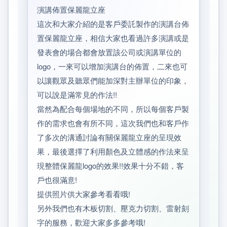
演講佈置保麗龍立座
這次和大家介紹的是客戶委託製作的演講台佈
置保麗龍立座，相信大家也看過許多演講或是
發表會的場合都會放置該公司或演講單位的
logo，一來可以增加演講台的佈置，二來也可
以讓觀眾及聽眾們能加深對主辦單位的印象，
可以說是滿常見的作法!!
當然為配合每個場地的不同，所以每個客戶製
作的需求也會有所不同，這次我們也和客戶作
了多次的溝通討論有關保麗龍立座的呈現效
果，最後選擇了利用顏色及立體感的作法來呈
現整體保麗龍logo的效果!!效果十分不錯，客
戶也很滿意!
提供照片供大家參考看看哦!
另外我們也有木板切割、壓克力切割、雷射刻
字的服務，歡迎大家多多參考哦!